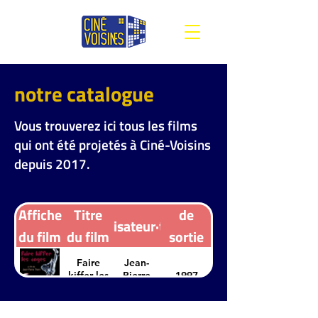
notre catalogue
Vous trouverez ici tous les films
qui ont été projetés à Ciné-Voisins
depuis 2017.
Années
Affiche
Titre
de
Réalisateur·trice
du film
du film
sortie
(France)
Faire
Jean-
kiffer les
Pierre
1997
anges
Thorn
Renaud